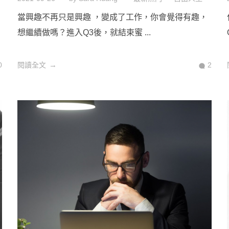
當興趣不再只是興趣 ，變成了工作，你會覺得有趣，
想繼續做嗎？進入Q3後，就結束蜜 ...
0
閱讀全文
2