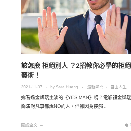
該怎麼 拒絕別人 ？2招教你必學的拒絕
藝術！
2021-11-07
by
Sara Huang
最新熱門
自由人生
妳看過金凱瑞主演的《YES MAN》嗎？電影裡金凱
飾演對凡事都說NO的人，但卻因為接觸 ...
閱讀全文