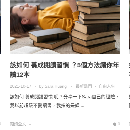
該如何 養成閱讀習慣 ？5個方法讓你年
讀12本
2021-10-17
by
Sara Huang
最新熱門
自由人生
瑞
該如何 養成閱讀習慣 呢？分享一下Sara自己的經驗，
我以前超級不愛讀書，我指的是課 ...
0
閱讀全文
0