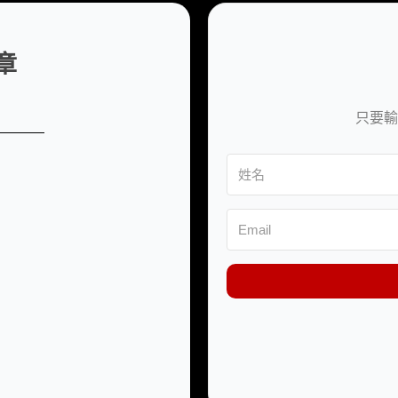
章
只要輸