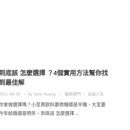
到底該 怎麼選擇 ？4個實用方法幫你找
到最佳解
2021-08-29
by
Sara Huang
最新熱門
自由人生
你會做選擇嗎？小至買飲料要微糖還是半糖，大至要
今年結婚還是明年，到底該 怎麼選擇 ...