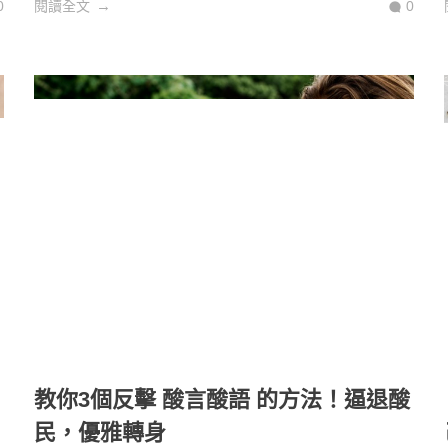
0
閱讀全文
0
教你3個反擊 酸言酸語 的方法！逼退酸
民，優雅轉身