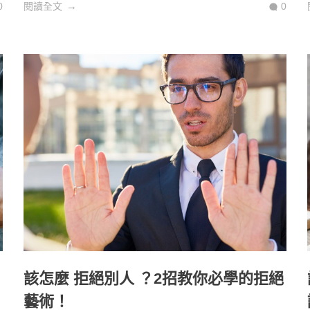
0
閱讀全文
0
該怎麼 拒絕別人 ？2招教你必學的拒絕
藝術！