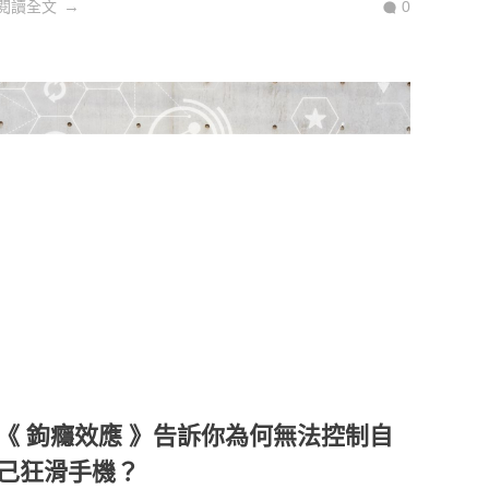
閱讀全文
0
《 鉤癮效應 》告訴你為何無法控制自
己狂滑手機？