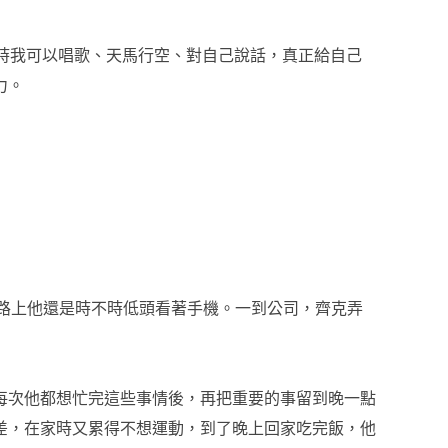
澡時我可以唱歌、天馬行空、對自己說話，真正給自己
力。
的路上他還是時不時低頭看著手機。一到公司，齊克弄
每次他都想忙完這些事情後，再把重要的事留到晚一點
差，在家時又累得不想運動，到了晚上回家吃完飯，他