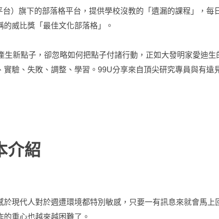
彼罕私網路平台）旗下的部落格平台，提供學校沒教的「遺漏的課程」
稱的威比獎「最佳文化部落格」。
何產生新點子，卻忽略如何把點子付諸行動，正如大發明家愛迪生
、實驗、失敗、調整、學習。99U分享來自頂尖研究專員與有遠
本介紹
感於現代人對於週遭環境都特別敏感，只要一有訊息來就會馬上
作的重心也越來越困難了。