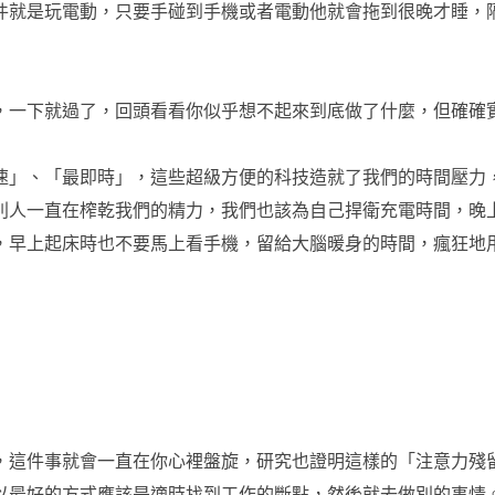
件就是玩電動，只要手碰到手機或者電動他就會拖到很晚才睡，
，一下就過了，回頭看看你似乎想不起來到底做了什麼，但確確
速」、「最即時」，這些超級方便的科技造就了我們的時間壓力
別人一直在榨乾我們的精力，我們也該為自己捍衛充電時間，晚
，早上起床時也不要馬上看手機，留給大腦暖身的時間，瘋狂地
，這件事就會一直在你心裡盤旋，研究也證明這樣的「注意力殘
以最好的方式應該是適時找到工作的斷點，然後就去做別的事情