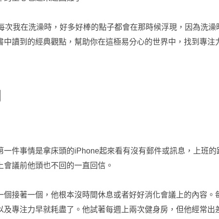
到每次我在洗澡時，好多好棒的點子都會在那時候浮現，因為洗
書中讀到的經典觀點，幫助你在這極易分心的世界中，找到專注
間
一件事情是拿床頭的iPhone起來看有沒有郵件或訊息，上班
上會議前他頭也不回的一直回信。
一個接著一個，他根本沒時間休息或者好好消化會議上的內容。
以及專注力早就耗盡了。他試著每週上兩次健身房，但他經常出