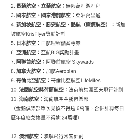
長榮航空、立榮航空：
無限萬哩遊哩程
國泰航空、國泰港龍航空：
亞洲萬里通
新加坡航空、勝安航空、酷航（廉價航空）：
新加
坡航空KrisFlyer獎勵計劃
日本航空：
日航哩程儲蓄專案
亞洲航空：
亞航BIG獎勵計畫
阿聯酋航空：
阿聯酋航空 Skywards
加拿大航空：
加航Aeroplan
哥倫比亞航空：
哥倫比亞航空LifeMiles
法國航空與荷蘭航空：
法荷航集團藍天飛行計劃
海南航空：
海南航空金鵬俱樂部
（金鵬俱樂部單次兌換不得逾 6萬哩，合併計算每日
歷年度總兌換量不得逾 24萬哩）
澳洲航空：
澳航飛行常客計劃