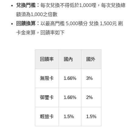
兌換門檻：
每次兌換不得低於1,000哩，每次兌換總
額須為1,000之倍數
回饋換算：
以最高門檻 5,000積分 兌換 1,500元 刷
卡金來算，回饋率如下
回饋率
國內
國外
無限卡
1.66%
3%
御璽卡
1.66%
2%
輕旅卡
1.5%
1.5%