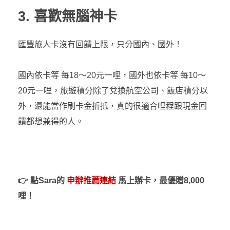
3. 喜歡無腦神卡
匯豐旅人卡沒有回饋上限，只分國內、國外！
國內依卡等 每18～20元一哩，國外也依卡等 每10～
20元一哩，旅遊積分除了兌換航空公司、飯店積分以
外，還能當作刷卡金折抵，真的很適合哩程跟現金回
饋都想兼得的人。
👉
點Sara的
申辦推薦連結
馬上辦卡
，最優贈8,000
哩！