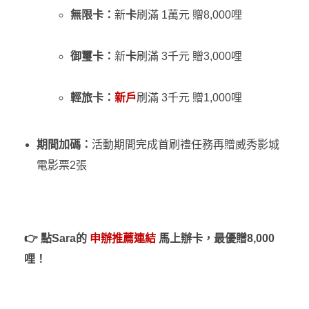
無限卡：
新
卡
刷滿 1萬元 贈8,000哩
御璽卡：
新
卡
刷滿 3千元 贈3,000哩
輕旅卡：
新戶
刷滿 3千元 贈1,000哩
期間加碼：
活動期間完成首刷禮任務再贈威秀影城
電影票2張
👉
點Sara的
申辦推薦連結
馬上辦卡
，最優贈8,000
哩！