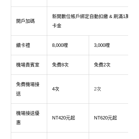
新開數位帳戶綁定自動扣繳 & 刷滿1萬元，
開戶加碼
卡金
續卡禮
8,000哩
3,000哩
-
機場貴賓室
免費8次
免費2次
-
免費機場接
4次
2次
送
機場接送優
NT420元起
NT620元起
惠