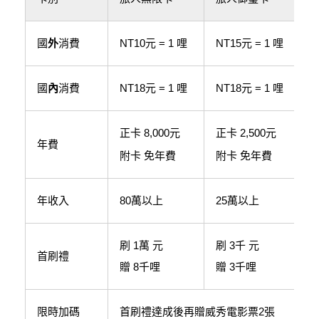
國
外
消費
NT10元 = 1 哩
NT15元 = 1 哩
N
國
內
消費
NT18元 = 1 哩
NT18元 = 1 哩
N
正卡 8,000元
正卡 2,500元
年費
附卡 免年費
附卡 免年費
年收入
80萬以上
25萬以上
刷 1萬 元
刷 3千 元
首刷禮
贈 8千哩
贈 3千哩
限時加碼
首刷禮達成後再贈威秀電影票2張