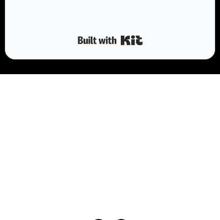
Built with Kit
莎話工作室
95009641
0921631860
桃園市蘆竹區大興四街61巷16號