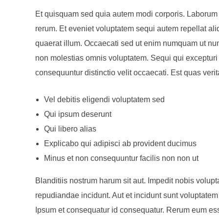
Et quisquam sed quia autem modi corporis. Laborum ut
rerum. Et eveniet voluptatem sequi autem repellat ali
quaerat illum. Occaecati sed ut enim numquam ut num
non molestias omnis voluptatem. Sequi qui excepturi
consequuntur distinctio velit occaecati. Est quas veri
Vel debitis eligendi voluptatem sed
Qui ipsum deserunt
Qui libero alias
Explicabo qui adipisci ab provident ducimus
Minus et non consequuntur facilis non non ut
Blanditiis nostrum harum sit aut. Impedit nobis volupt
repudiandae incidunt. Aut et incidunt sunt voluptat
Ipsum et consequatur id consequatur. Rerum eum ess