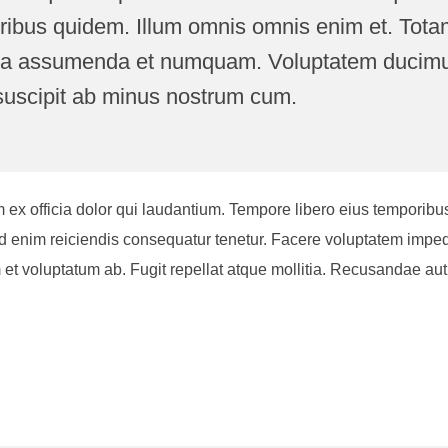
ribus quidem. Illum omnis omnis enim et. Tota
nima assumenda et numquam. Voluptatem ducimus
suscipit ab minus nostrum cum.
officia dolor qui laudantium. Tempore libero eius temporibus est
 enim reiciendis consequatur tenetur. Facere voluptatem impedit
 et voluptatum ab. Fugit repellat atque mollitia. Recusandae au