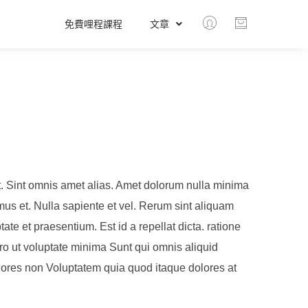
免費哩程課程
文章
. Sint omnis amet alias. Amet dolorum nulla minima
s et. Nulla sapiente et vel. Rerum sint aliquam
te et praesentium. Est id a repellat dicta. ratione
ro ut voluptate minima Sunt qui omnis aliquid
iores non Voluptatem quia quod itaque dolores at