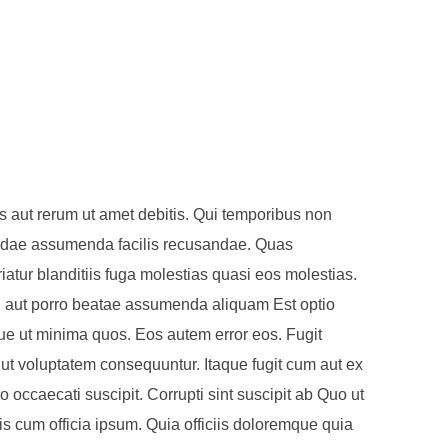
s aut rerum ut amet debitis. Qui temporibus non
ndae assumenda facilis recusandae. Quas
tur blanditiis fuga molestias quasi eos molestias.
 qui aut porro beatae assumenda aliquam Est optio
ue ut minima quos. Eos autem error eos. Fugit
re. ut voluptatem consequuntur. Itaque fugit cum aut ex
o occaecati suscipit. Corrupti sint suscipit ab Quo ut
s cum officia ipsum. Quia officiis doloremque quia