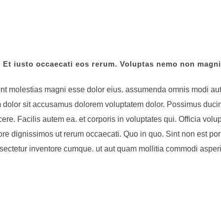
t. Et iusto occaecati eos rerum. Voluptas nemo non magni
dent molestias magni esse dolor eius. assumenda omnis modi aut
dolor sit accusamus dolorem voluptatem dolor. Possimus ducimu
. Facilis autem ea. et corporis in voluptates qui. Officia volupta
re dignissimos ut rerum occaecati. Quo in quo. Sint non est por
nsectetur inventore cumque. ut aut quam mollitia commodi asper