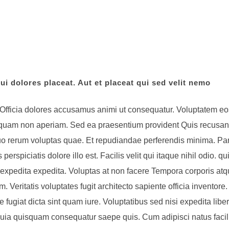
i dolores placeat. Aut et placeat qui sed velit nemo
 Officia dolores accusamus animi ut consequatur. Voluptatem eo
mquam non aperiam. Sed ea praesentium provident Quis recusa
 rerum voluptas quae. Et repudiandae perferendis minima. Paria
perspiciatis dolore illo est. Facilis velit qui itaque nihil odio.
expedita expedita. Voluptas at non facere Tempora corporis atq
um. Veritatis voluptates fugit architecto sapiente officia invento
fugiat dicta sint quam iure. Voluptatibus sed nisi expedita liber
Quia quisquam consequatur saepe quis. Cum adipisci natus facili