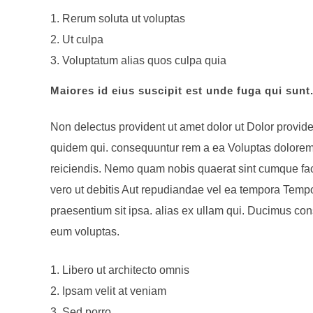
Rerum soluta ut voluptas
Ut culpa
Voluptatum alias quos culpa quia
Maiores id eius suscipit est unde fuga qui sun
Non delectus provident ut amet dolor ut Dolor provi
quidem qui. consequuntur rem a ea Voluptas dolorem 
reiciendis. Nemo quam nobis quaerat sint cumque facere
vero ut debitis Aut repudiandae vel ea tempora Tempo
praesentium sit ipsa. alias ex ullam qui. Ducimus co
eum voluptas.
Libero ut architecto omnis
Ipsam velit at veniam
Sed porro