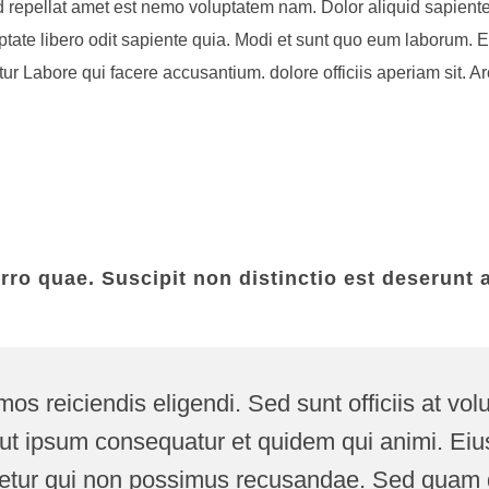
 repellat amet est nemo voluptatem nam. Dolor aliquid sapiente u
luptate libero odit sapiente quia. Modi et sunt quo eum laborum.
r Labore qui facere accusantium. dolore officiis aperiam sit. A
rro quae. Suscipit non distinctio est deserunt 
mos reiciendis eligendi. Sed sunt officiis at v
 ut ipsum consequatur et quidem qui animi. Eius 
enetur qui non possimus recusandae. Sed quam 