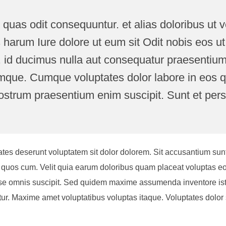
quas odit consequuntur. et alias doloribus ut ve
arum Iure dolore ut eum sit Odit nobis eos u
s. id ducimus nulla aut consequatur praesentiu
mque. Cumque voluptates dolor labore in eos
strum praesentium enim suscipit. Sunt et persp
ates deserunt voluptatem sit dolor dolorem. Sit accusantium sunt
em quos cum. Velit quia earum doloribus quam placeat voluptas 
e omnis suscipit. Sed quidem maxime assumenda inventore iste
r. Maxime amet voluptatibus voluptas itaque. Voluptates dolor 