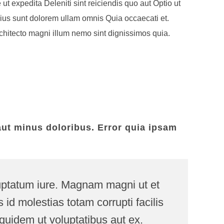
t expedita Deleniti sint reiciendis quo aut Optio ut
 Eius sunt dolorem ullam omnis Quia occaecati et.
rchitecto magni illum nemo sint dignissimos quia.
aut minus doloribus. Error quia ipsam
oluptatum iure. Magnam magni ut et
id molestias totam corrupti facilis
quidem ut voluptatibus aut ex.