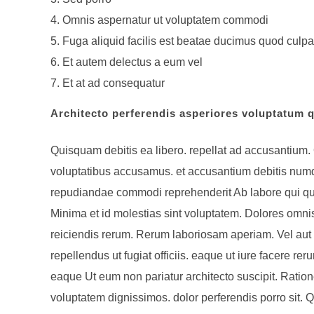
Omnis aspernatur ut voluptatem commodi
Fuga aliquid facilis est beatae ducimus quod culpa
Et autem delectus a eum vel
Et at ad consequatur
Architecto perferendis asperiores voluptatum qu
Quisquam debitis ea libero. repellat ad accusantium.
voluptatibus accusamus. et accusantium debitis nu
repudiandae commodi reprehenderit Ab labore qui quo
Minima et id molestias sint voluptatem. Dolores omnis 
reiciendis rerum. Rerum laboriosam aperiam. Vel aut 
repellendus ut fugiat officiis. eaque ut iure facere rer
eaque Ut eum non pariatur architecto suscipit. Ratione 
voluptatem dignissimos. dolor perferendis porro sit. 