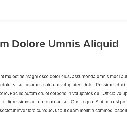
um Dolore Umnis Aliquid
dent molestias magni esse dolor eius. assumenda omnis modi aut
dolor sit accusamus dolorem voluptatem dolor. Possimus ducimu
. Facilis autem ea. et corporis in voluptates qui. Officia volupta
re dignissimos ut rerum occaecati. Quo in quo. Sint non est por
nsectetur inventore cumque. ut aut quam mollitia commodi asper