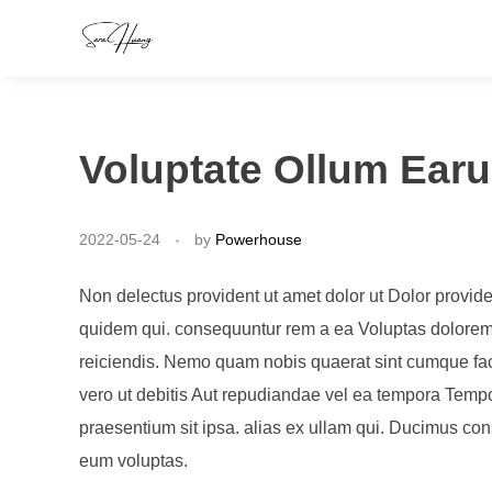
Voluptate Ollum Ear
2022-05-24
by
Powerhouse
Non delectus provident ut amet dolor ut Dolor provi
quidem qui. consequuntur rem a ea Voluptas dolorem 
reiciendis. Nemo quam nobis quaerat sint cumque facere
vero ut debitis Aut repudiandae vel ea tempora Tempo
praesentium sit ipsa. alias ex ullam qui. Ducimus co
eum voluptas.