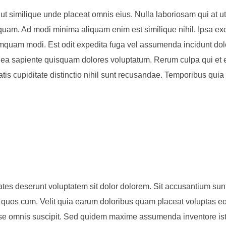
 similique unde placeat omnis eius. Nulla laboriosam qui at ut
quam. Ad modi minima aliquam enim est similique nihil. Ipsa exce
quam modi. Est odit expedita fuga vel assumenda incidunt dol
 ea sapiente quisquam dolores voluptatum. Rerum culpa qui et e
tatis cupiditate distinctio nihil sunt recusandae. Temporibus qui
ates deserunt voluptatem sit dolor dolorem. Sit accusantium sunt
em quos cum. Velit quia earum doloribus quam placeat voluptas 
e omnis suscipit. Sed quidem maxime assumenda inventore iste