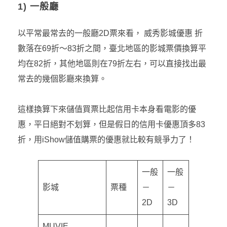
1) 一般廳
以平常最常去的一般廳2D票來看， 威秀影城優惠 折
數落在69折～83折之間，臺北地區的影城票價換算平
均在82折，其他地區則在79折左右，可以直接找出最
常去的幾個影廳來換算。
這樣換算下來儲值買票比起信用卡本身看電影的優
惠，平日絕對不划算，但是假日的信用卡優惠頂多83
折，用iShow儲值購票的優惠就比較有競爭力了！
一般
一般
影城
票種
－
－
2D
3D
MUVIE