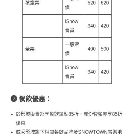
孩童票
520
620
價
iShow
340
420
會員
一般票
全票
400
500
價
iShow
340
420
會員
❷ 餐飲優惠：
於影城販賣部享餐飲單點85折，部份套餐亦享85折
優惠
威秀影城旗下相關餐飲品牌及SNOWTOWN雪樂地