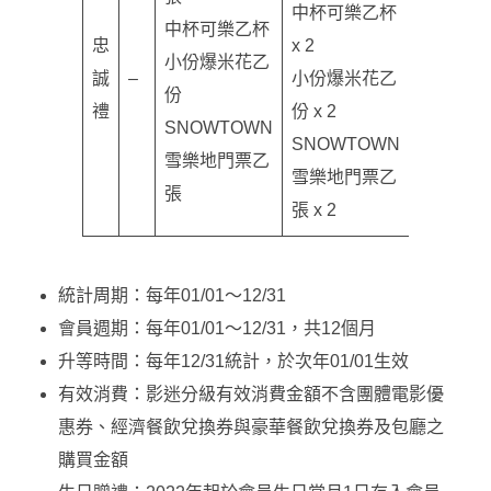
中杯可樂乙杯
中杯可樂乙杯
忠
x 2
小份爆米花乙
誠
–
小份爆米花乙
份
禮
份 x 2
SNOWTOWN
SNOWTOWN
雪樂地門票乙
雪樂地門票乙
張
張 x 2
統計周期：每年01/01～12/31
會員週期：每年01/01～12/31，共12個月
升等時間：每年12/31統計，於次年01/01生效
有效消費：影迷分級有效消費金額不含團體電影優
惠券、經濟餐飲兌換券與豪華餐飲兌換券及包廳之
購買金額