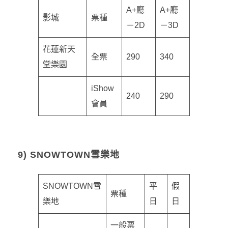
A+廳
A+廳
影城
票種
－2D
－3D
花蓮新天
全票
290
340
堂樂園
iShow
240
290
會員
9) SNOWTOWN雪樂地
SNOWTOWN雪
平
假
票種
樂地
日
日
一般票