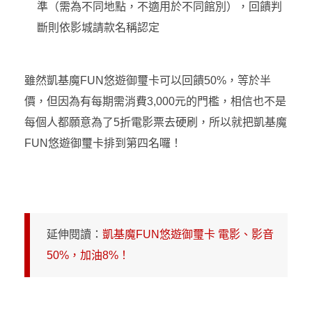
準（需為不同地點，不適用於不同館別），回饋判
斷則依影城請款名稱認定
雖然凱基魔FUN悠遊御璽卡可以回饋50%，等於半
價，但因為有每期需消費3,000元的門檻，相信也不是
每個人都願意為了5折電影票去硬刷，所以就把
凱基魔
FUN悠遊御璽卡排到第四名囉！
延伸閱讀：
凱基魔FUN悠遊御璽卡 電影、影音
50%，加油8%！