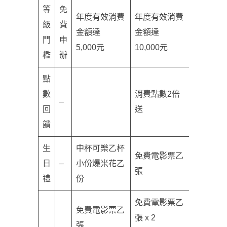
等
免
年度有效消費
年度有效消費
級
費
金額達
金額達
門
申
5,000元
10,000元
檻
辦
點
數
消費點數2倍
–
回
送
饋
生
中杯可樂乙杯
免費電影票乙
日
–
小份爆米花乙
張
禮
份
免費電影票乙
免費電影票乙
張 x 2
張