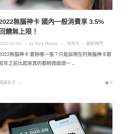
2022無腦神卡 國內一般消費享 3.5%
回饋無上限！
2022-02-24
by
Sara Huang
信用卡
最新熱門
2022無腦神卡 要辦哪一張？只能說現在的無腦神卡跟
去年之前比起來真的都稍微麻煩一 ...
閱讀全文
0