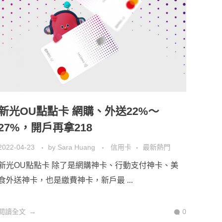
新光OU點點卡 網購、外送22%～
27%，開戶再拿218
2022-04-23
by
Sara Huang
信用卡
最新熱門
新光OU點點卡 除了是網購神卡、行動支付神卡、美
食外送神卡，也是繳費神卡，新戶最 ...
閱讀全文
0