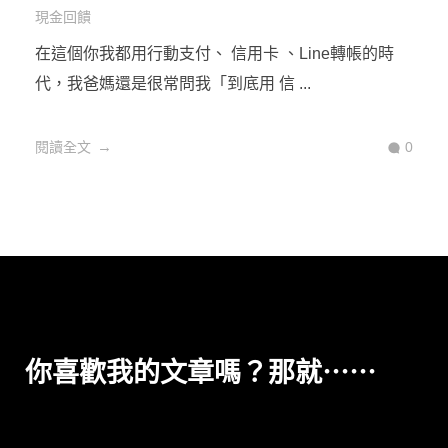
2021 匯豐 匯鑽卡 要辦嗎？可月刷333
萬，現金回饋6%很吸引人，但是2大指
定任務有點挑戰！
2021-01-20
by
Sara Huang
2021信用卡
信用卡
哩程回饋
2021年匯豐第一張現金回饋卡出爐了！【 匯鑽卡 】
卡面跟匯豐旅人卡長得很像，但是他 ...
閱讀全文
0