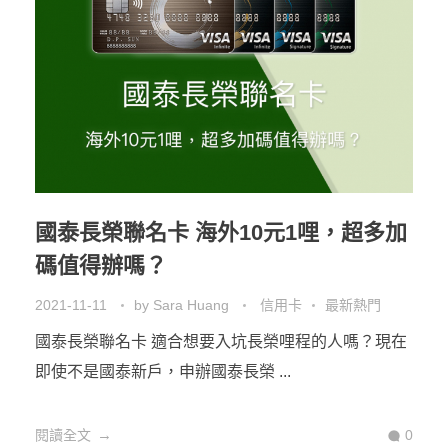
國泰長榮聯名卡 海外10元1哩，超多加
碼值得辦嗎？
2021-11-11
by
Sara Huang
信用卡
最新熱門
國泰長榮聯名卡 適合想要入坑長榮哩程的人嗎？現在
即使不是國泰新戶，申辦國泰長榮 ...
閱讀全文
0