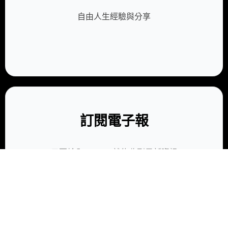
在這個你我都用行動支付、 信用卡 、Line轉帳的時
代，我爸媽還是很常問我「到底用 信 ...
閱讀全文
0
你喜歡我的文章嗎？那就⋯⋯