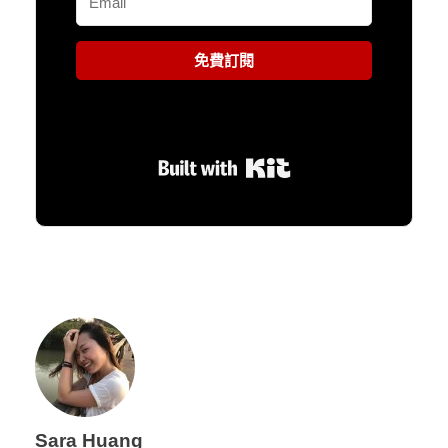
免費訂閱
Built with Kit
Sara Huang