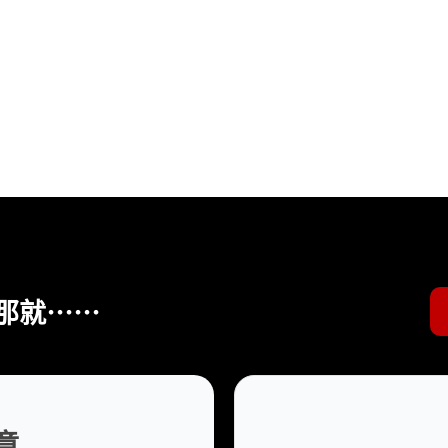
那就⋯⋯
章