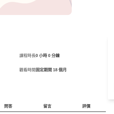
課程時長
0 小時 0 分鐘
觀看時間
固定期間 18 個月
問答
留言
評價