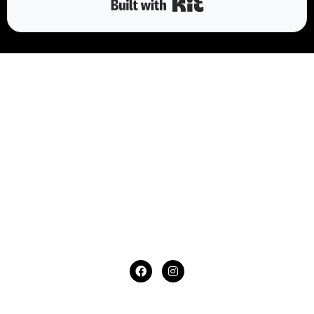
Built with Kit
莎話工作室
95009641
0921631860
桃園市蘆竹區大興四街61巷16號
service@iamsarahuang.com